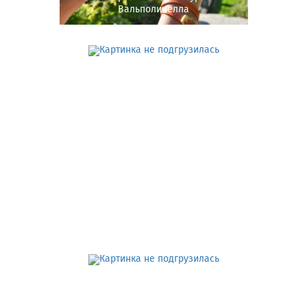
Вальполичелла
Однодневное путешествие вокруг
озера Гарда с русскоговорящим
водителем