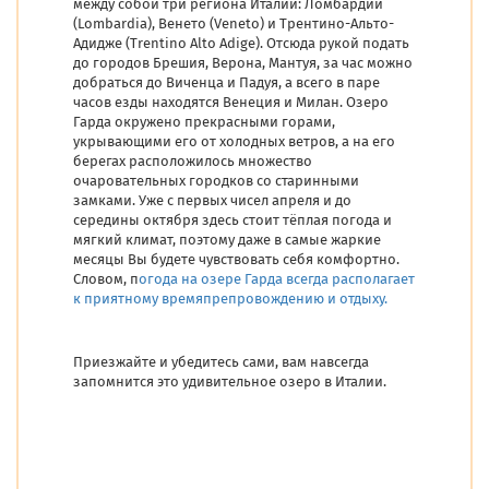
между собой три региона Италии: Ломбардии
(Lombardia), Венето (Veneto) и Трентино-Альто-
Адидже (Trentino Alto Adige). Отсюда рукой подать
до городов Брешия, Верона, Мантуя, за час можно
добраться до Виченца и Падуя, а всего в паре
часов езды находятся Венеция и Милан. Озеро
Гарда окружено прекрасными горами,
укрывающими его от холодных ветров, а на его
берегах расположилось множество
очаровательных городков со старинными
замками. Уже с первых чисел апреля и до
середины октября здесь стоит тёплая погода и
мягкий климат, поэтому даже в самые жаркие
месяцы Вы будете чувствовать себя комфортно.
Словом, п
огода на озере Гарда всегда располагает
к приятному времяпрепровождению и отдыху.
Приезжайте и убедитесь сами, вам навсегда
запомнится это удивительное озеро в Италии.