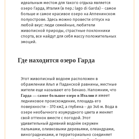
идеальным местом для такого отдыха является
озеро Гарда, Италия (в пер.: lago di Garda) – самое
больше и самое красивое озеро на Аппенинском
полуострове. Здесь можно провести отпуск на
любой вкус: люди семейные, любители
живописной природы, страстные поклонники
спорта, все найдут для себя массу положительных
эмоций.
Где находится озеро Гарда
Этот живописный водоем расположен в
обрамлении Альп и Паданской равнины, местные
жители еще называют его Бенако. Напомним, что
Гарда — самое большое озеро в Италии
и имеет
ледниковое происхождение, площадь его
поверхности – 370 км2, а глубина – до 346 м. Вода в
озере необычного изумрудного цвета и меняет
свой оттенок вместе с погодой. Этот
удивительный древний водоём окружен
пальмами, оливковыми деревьями, олеандрами,
виноградниками, и территориально соединяет