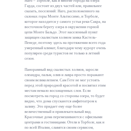
Наго – Торболе, как и многие города на озера
Гарда, состоит из двух частей или, правильнее
сказать, поселений: Наго, расположенного на
склонах горы Монте Альтиссимо, и Торболе,
которое находится у самого устья реки Сакра, на
восточном берегу озера в окружении горной
цепи Монте Бальдо. Этот населенный пункт
защищен скалистым холмом замка Кастель-
Пенеде, поэтому здесь на протяжении всего года
умеренный климат, благодаря чему курорт очень
популярен среди туристов не только в летний
сезон.
Панорамный вид скалистых холмов, заросли
олеандра, пальм, олив и лавра просто поражают
своим великолепием. Сам Гете не мог устоять
перед этой природной красотой и посвятил этим
местам немало восхищенных слов. Если
посмотреть на город со стороны озера, то будет
видно, что дома спускаются амфитеатром к
заливу. Это придает ему еще более
величественный и привлекательный вид.
Красочные дома перемешиваются с офисными
центрами и гостиницами. Отели в Торболе, как и
по всей Италии, славятся своим сервисом,