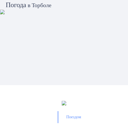
Погода
в Торболе
Как добраться
в Торболе
Поездом