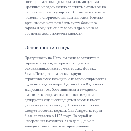
гостеприимством и демократичными ценами.
Проживание здесь можно сравнить с отдыхом на
лучших мировых курортах. Это место интересно
и своими историческими памятниками. Именно
здесь вы сможете позабыть суету большого
города и окунуться с головой в древние века,
обозревая достопримечательности.
Особенности города
Прогуливаясь по Наго, вы можете заглянуть в
городской музей, который находится в
сохранившихся австро-венгерских фортах.
Замок Пенеде занимает выгодную
стратегическую позицию, с которой открывается
чудесный вид на озеро. Церковь Сан Виджилио
заслуживает особого внимания и ежедневно
вызывает восторженные отзывы, ведь она
датируется еще шестнадцатым веком и имеет
уникальную архитектуру. Приехав в Торболе,
следует посетить церковь Сан Андреа, которая
была построена в 1175 году. На одной из
набережных находится Каза дель Дацио в
венецианском стиле, в котором раньше