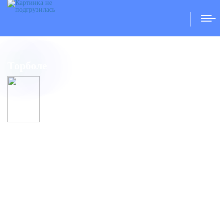
Главная
/
Города
/
Торболе
Торболе