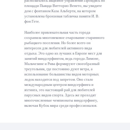
располагалось акцизное управление.Пройдясь по
площади Пьяцца Витторио Венето, вы увидите
дом с фонтаном Каза Альберти, на котором
установлена бронзовая табличка памяти И. В.
фон Гете.
Наиболее привлекательная часть города
сохранила многовековое очарование старинного
рыбацкого поселения. Но более всего он
интересен для любителей активного вида
отдыха. Это одно из лучших в Европе мест для
занятий виндсерфингом, ведь города Лимоне,
Мальчезине и Рива формируют своеобразный
треугольник, где постоянно дуют ветра, а
использование большинства видов моторных
лодок находится под запретом. Оно стало
международным центром виндсерфинга и
яхтинга, это настоящий рай для любителей
парусных видов спорта. Здесь же проходят
многочисленные чемпионаты виндсерфингу,
включая Кубок мира среди профессионалов.