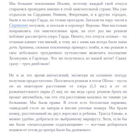
Мы большие поклонники Италии, поэтому каждый свой отпуск
стараемся проводить именно в этой замечательной стране. Мы уже
отдыхали на Сардинии, Римини, Флоренции, и в других городах,
были и на озере Гарда, но только проездом. Заехали на пару часов в
Сирмионе
погуляли, и поехали в аэропорт Вероны. Нам настолько
понравились эти замечательные края, на этот раз мы решили
поближе рассмотреть озеро Гарда. Ничего, что отпуск осенью – по
отзывам климат там мягкий, к тому же с нами как всегда была наша
дочь Арианна, сильная поклонница принцесс зомби, и мы решили в
свое небольшое трехдневное путешествие включить посещение
Хеллоуина в Гарленде. Что же получилось из нашей затеи? Скажу
сразу – трех дней мало!
Но и за это время впечатлений, несмотря на осеннюю погоду
получили предостаточно. Поселиться решили в отеле Olioso – пусть
он на некотором расстоянии от озера (1,5 км.) и от от
развлекательного парка (5 км), но мы ведь сразу решили брать на
прокат автомобиль, так что эти расстояния казались не такими уж
большими. Мы были правы. В отеле есть бесплатная парковка,
«шведский стол» на завтрак и вполне уютные номера. Мы брали
номер, рассчитанный на двух взрослых и ребенка. Трасса близко, и
можно удобно добраться по выбранному маршруту. Хотя, если бы
мы были «пешеходными отдыхающими» — все-таки добираться
пешком от отеля до центра было бы далековато.