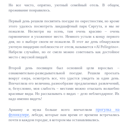
Но все чисто, опрятно, уютный семейный отель. В общем,
проживание понравилось.
Первый день решили посвятить поездке по окрестностям, но кроме
этого удалось посмотреть ландшафтный парк Сиргута, и мы не
пожалели. Несмотря на осень, там очень красиво – очень
гармоничное и ухоженное место. Немного устали к концу первого
дня, но о выборе своем не пожалели. В этот же день обнаружили
уютную пиццерию поблизости от отеля, называется «Al Pellegrino».
Набрели случайно, но ее смело можно советовать как достойное
место с вкусной пиццей.
Второй день посвящен был основной цели взрослых –
ознакомительно-разведывательной поездке. Решили проехать
вокруг озера, осмотреть все, что удастся увидеть за один день.
Впечатлила его величина, разнообразие предлагаемых развлечений,
и, безусловно, моя слабость – местами можно отыскать волшебно
красивые виды. Но рассказывать о видах – дело неблагодарное. Их
надо именно видеть!
Арианну и мужа больше всего впечатлили
прогулка на
фуникулере
, лебеди, которые нам время от времени встречались
почти в каждом городке, в котором мы останавливались.