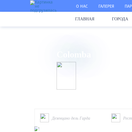
О НАС
ГАЛЕРЕЯ
ПАР
ГЛАВНАЯ
ГОРОДА
Главная
/
Чем заняться
/
Где покушать
/
Colo
Colomba
Дезенцано дель Гарда
Рест