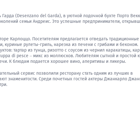
Гарда (Desenzano del Garda), в уютной лодочной бухте Порто Век
 поколений семьи Андреис. Это успешные предприниматели, открывш
торе Карлоццо. Посетителям предлагается отведать традиционные
и, куриные рулеты-гриль, нарезка из печени с грибами и беконом.
тов: тартар из тунца, ризотто с соусом из чернил каракатицы, ка
uppa di pesce – микс из моллюсков. Любителям сытной и простой 
печи. К блюдам подается хорошее вино, аперитивы и ликеры.
ательный сервис позволили ресторану стать одним из лучших в
ают знаменитости. Среди почетных гостей актеры Джанкарло Джан
три.