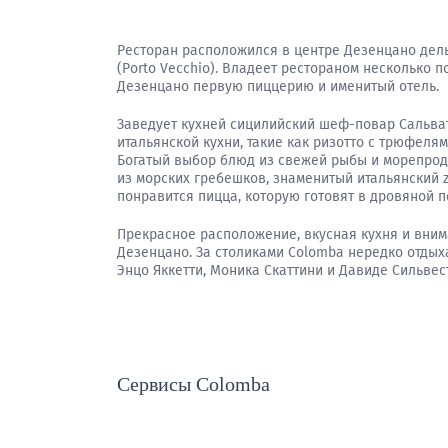
Ресторан расположился в центре Дезенцано дель 
(Porto Vecchio). Владеет рестораном несколько
Дезенцано первую пиццерию и именитый отель.
Заведует кухней сицилийский шеф-повар Сальва
итальянской кухни, такие как ризотто с трюфелям
Богатый выбор блюд из свежей рыбы и морепродук
из морских гребешков, знаменитый итальянский z
понравится пицца, которую готовят в дровяной 
Прекрасное расположение, вкусная кухня и вним
Дезенцано. За столиками Colomba нередко отдых
Энцо Яккетти, Моника Скаттини и Давиде Сильвес
Сервисы Colomba