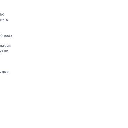
кьо
ие в
 блюда
рпаччо
кухни
нини,