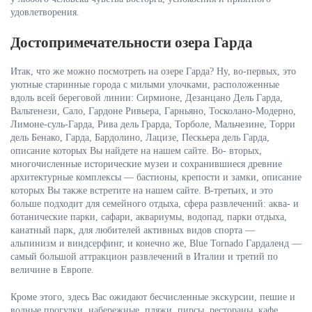
удовлетворения.
Достопримечательности озера Гарда
Итак, что же можно посмотреть на озере Гарда? Ну, во-первых, это
уютные старинные города с милыми улочками, расположенные
вдоль всей береговой линии: Сирмионе, Дезанцано Дель Гарда,
Вальтенези, Сало, Гардоне Ривьера, Гарньяно, Тосколано-Модерно,
Лимоне-суль-Гарда, Рива дель Грарда, Торболе, Мальчезине, Торри
дель Бенако, Гарда, Бардолино, Лацизе, Пескьера дель Гарда,
описание которых Вы найдете на нашем сайте. Во- вторых,
многочисленные исторические музеи и сохранившиеся древние
архитектурные комплексы — бастионы, крепости и замки, описание
которых Вы также встретите на нашем сайте. В-третьих, и это
больше подходит для семейного отдыха, сфера развлечений: аква- и
ботанические парки, сафари, аквариумы, водопад, парки отдыха,
канатный парк, для любителей активных видов спорта —
альпинизм и виндсерфинг, и конечно же, Blue Tornado Гардаленд —
самый большой аттракцион развлечений в Италии и третий по
величине в Европе.
Кроме этого, здесь Вас ожидают бесчисленные экскурсии, пешие и
водные прогулки, набережные, пляжи, пирсы, рестораны, кафе,